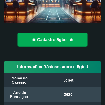
🔥 Cadastro 5gbet 🔥
Informações Básicas sobre o 5gbet
Nome do
5gbet
Cassino:
Ano de
2020
Fundação: