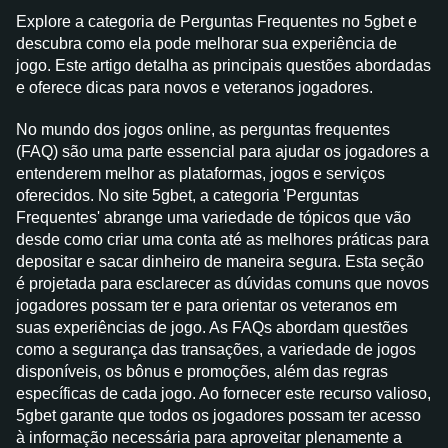
Explore a categoria de Perguntas Frequentes no 5gbet e
descubra como ela pode melhorar sua experiência de
jogo. Este artigo detalha as principais questões abordadas
e oferece dicas para novos e veteranos jogadores.
No mundo dos jogos online, as perguntas frequentes
(FAQ) são uma parte essencial para ajudar os jogadores a
entenderem melhor as plataformas, jogos e serviços
oferecidos. No site 5gbet, a categoria 'Perguntas
Frequentes' abrange uma variedade de tópicos que vão
desde como criar uma conta até as melhores práticas para
depositar e sacar dinheiro de maneira segura. Esta seção
é projetada para esclarecer as dúvidas comuns que novos
jogadores possam ter e para orientar os veteranos em
suas experiências de jogo. As FAQs abordam questões
como a segurança das transações, a variedade de jogos
disponíveis, os bônus e promoções, além das regras
específicas de cada jogo. Ao fornecer este recurso valioso,
5gbet garante que todos os jogadores possam ter acesso
à informação necessária para aproveitar plenamente a