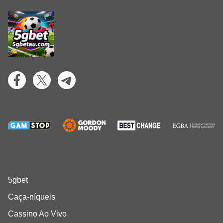
5gbet
Caça-níqueis
Cassino Ao Vivo