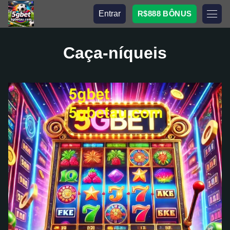
Entrar
R$888 BÔNUS
Caça-níqueis