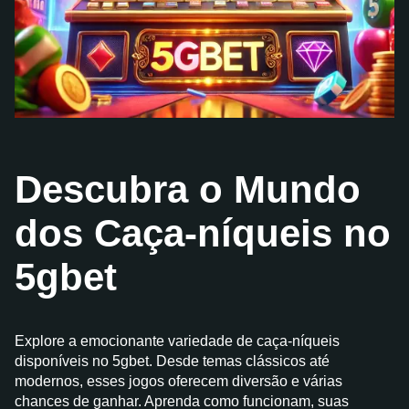
Descubra o Mundo
dos Caça-níqueis no
5gbet
Explore a emocionante variedade de caça-níqueis
disponíveis no 5gbet. Desde temas clássicos até
modernos, esses jogos oferecem diversão e várias
chances de ganhar. Aprenda como funcionam, suas